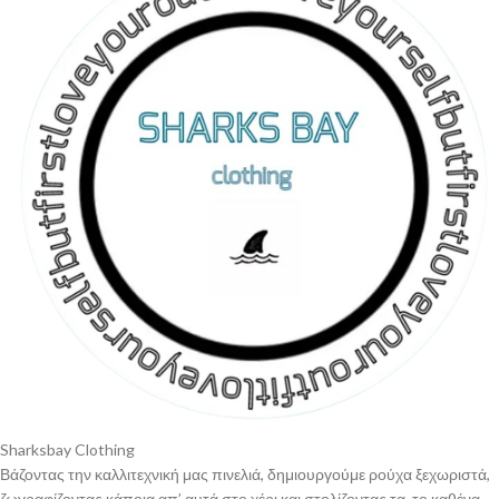
Sharksbay Clothing
Βάζοντας την καλλιτεχνική μας πινελιά, δημιουργούμε ρούχα ξεχωριστά,
ζωγραφίζοντας κάποια απ’ αυτά στο χέρι και στολίζοντας τα, το καθένα