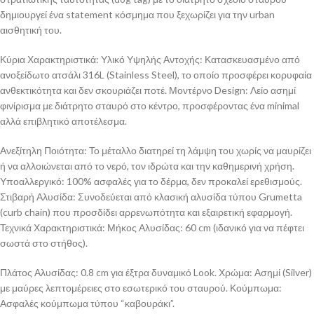
δημιουργεί ένα statement κόσμημα που ξεχωρίζει για την urban
αισθητική του.
​Κύρια Χαρακτηριστικά: ​Υλικό Υψηλής Αντοχής: Κατασκευασμένο από
ανοξείδωτο ατσάλι 316L (Stainless Steel), το οποίο προσφέρει κορυφαία
ανθεκτικότητα και δεν σκουριάζει ποτέ. ​Μοντέρνο Design: Λείο ασημί
φινίρισμα με διάτρητο σταυρό στο κέντρο, προσφέροντας ένα minimal
αλλά επιβλητικό αποτέλεσμα.
​Ανεξίτηλη Ποιότητα: Το μέταλλο διατηρεί τη λάμψη του χωρίς να μαυρίζει
ή να αλλοιώνεται από το νερό, τον ιδρώτα και την καθημερινή χρήση. ​
Υποαλλεργικό: 100% ασφαλές για το δέρμα, δεν προκαλεί ερεθισμούς. ​
Στιβαρή Αλυσίδα: Συνοδεύεται από κλασική αλυσίδα τύπου Grumetta
(curb chain) που προσδίδει αρρενωπότητα και εξαιρετική εφαρμογή. ​
Τεχνικά Χαρακτηριστικά: ​Μήκος Αλυσίδας: 60 cm (ιδανικό για να πέφτει
σωστά στο στήθος).
​Πλάτος Αλυσίδας: 0.8 cm για έξτρα δυναμικό Look. ​Χρώμα: Ασημί (Silver)
με μαύρες λεπτομέρειες στο εσωτερικό του σταυρού. ​Κούμπωμα:
Ασφαλές κούμπωμα τύπου “καβουράκι”.