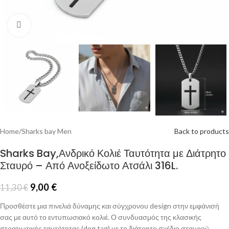
Click to enlarge
Home
/
Sharks bay Men
Back to products
Sharks Bay,Ανδρικό Κολιέ Ταυτότητα με Διάτρητο
Σταυρό – Από Ανοξείδωτο Ατσάλι 316L.
9,00
€
11,30
€
Προσθέστε μια πινελιά δύναμης και σύγχρονου design στην εμφάνισή
σας με αυτό το εντυπωσιακό κολιέ. Ο συνδυασμός της κλασικής
στρατιωτικής ταυτότητας (dog tag) με το διάτρητο σχέδιο σταυρού