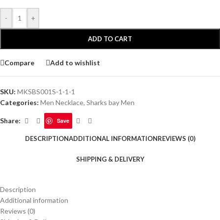
-
+
ADD TO CART
Compare
Add to wishlist
SKU:
MKSBS001S-1-1-1
Categories:
Men Necklace
,
Sharks bay Men
Share:
Save
DESCRIPTION
ADDITIONAL INFORMATION
REVIEWS (0)
SHIPPING & DELIVERY
Description
Additional information
Reviews (0)