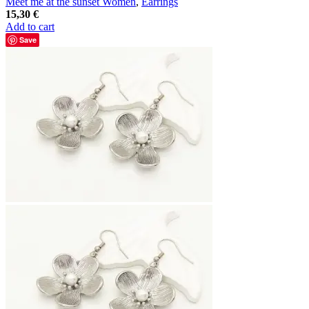
Meet me at the sunset Women
,
Earrings
15,30
€
Add to cart
Save