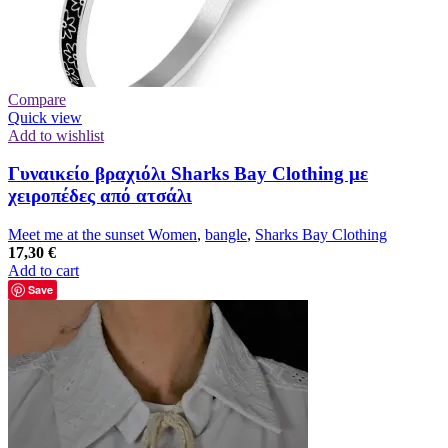
Compare
Quick view
Add to wishlist
Γυναικείο βραχιόλι Sharks Bay Clothing με
χειροπέδες από ατσάλι
Meet me at the sunset Women
,
bangle
,
Sharks Bay Clothing
17,30
€
Add to cart
Save