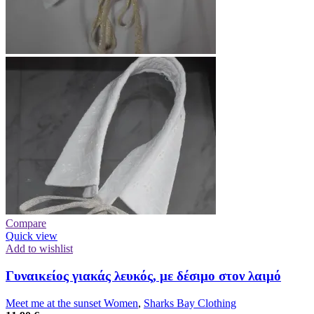
Compare
Quick view
Add to wishlist
Γυναικείος γιακάς λευκός, με δέσιμο στον λαιμό
Meet me at the sunset Women
,
Sharks Bay Clothing