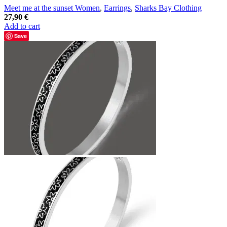
Meet me at the sunset Women
,
Earrings
,
Sharks Bay Clothing
27,90
€
Add to cart
Save