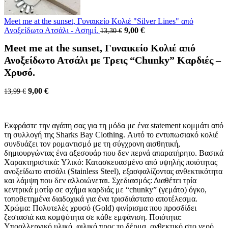
Meet me at the sunset, Γυναικείο Κολιέ "Silver Lines" από
Original
Current
Ανοξείδωτο Ατσάλι - Ασημί.
9,00
€
13,30
€
price
price
Meet me at the sunset, Γυναικείο Κολιέ από
was:
is:
13,30 €.
9,00 €.
Ανοξείδωτο Ατσάλι με Τρεις “Chunky” Καρδιές –
Χρυσό.
Original
Current
9,00
€
13,99
€
price
price
was:
is:
13,99 €.
9,00 €.
Εκφράστε την αγάπη σας για τη μόδα με ένα statement κομμάτι από
τη συλλογή της Sharks Bay Clothing. Αυτό το εντυπωσιακό κολιέ
συνδυάζει τον ρομαντισμό με τη σύγχρονη αισθητική,
δημιουργώντας ένα αξεσουάρ που δεν περνά απαρατήρητο. ​Βασικά
Χαρακτηριστικά: ​Υλικό: Κατασκευασμένο από υψηλής ποιότητας
ανοξείδωτο ατσάλι (Stainless Steel), εξασφαλίζοντας ανθεκτικότητα
και λάμψη που δεν αλλοιώνεται. ​Σχεδιασμός: Διαθέτει τρία
κεντρικά μοτίφ σε σχήμα καρδιάς με “chunky” (γεμάτο) όγκο,
τοποθετημένα διαδοχικά για ένα τρισδιάστατο αποτέλεσμα. ​
Χρώμα: Πολυτελές χρυσό (Gold) φινίρισμα που προσδίδει
ζεστασιά και κομψότητα σε κάθε εμφάνιση. ​Ποιότητα:
Υποαλλεργικό υλικό, φιλικό προς το δέρμα, ανθεκτικό στο νερό