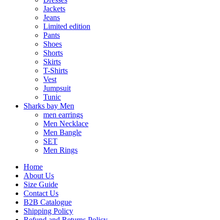
Jackets
Jeans
Limited edition
Pants
Shoes
Shorts
Skirts
T-Shirts
Vest
Jumpsuit
Tunic
Sharks bay Men
men earrings
Men Necklace
Men Bangle
SET
Men Rings
Home
About Us
Size Guide
Contact Us
B2B Catalogue
Shipping Policy
Refund and Returns Policy