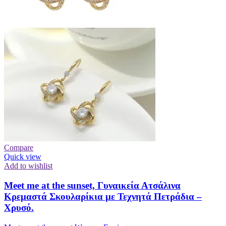
Compare
Quick view
Add to wishlist
Meet me at the sunset, Γυναικεία Ατσάλινα
Κρεμαστά Σκουλαρίκια με Τεχνητά Πετράδια –
Χρυσό.