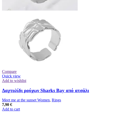
Compare
Quick view
Add to wishlist
Δαχτυλίδι ρούχων Sharks Bay από ατσάλι
Meet me at the sunset Women
,
Rings
7,90
€
Add to cart