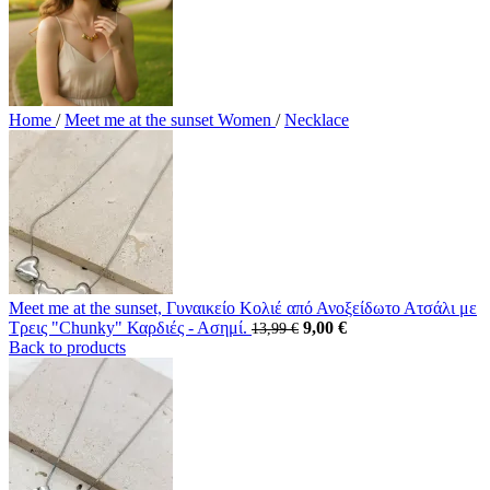
Home
/
Meet me at the sunset Women
/
Necklace
Meet me at the sunset, Γυναικείο Κολιέ από Ανοξείδωτο Ατσάλι με
Original
Current
Τρεις "Chunky" Καρδιές - Ασημί.
9,00
€
13,99
€
price
price
Back to products
was:
is:
13,99 €.
9,00 €.