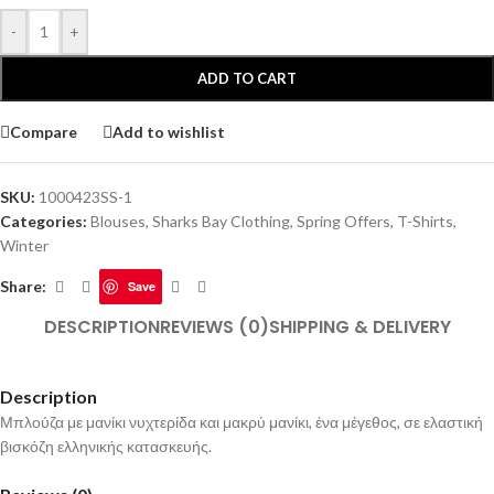
-
+
ADD TO CART
Compare
Add to wishlist
SKU:
1000423SS-1
Categories:
Blouses
,
Sharks Bay Clothing
,
Spring Offers
,
T-Shirts
,
Winter
Share:
Save
DESCRIPTION
REVIEWS (0)
SHIPPING & DELIVERY
Description
Μπλούζα με μανίκι νυχτερίδα και μακρύ μανίκι, ένα μέγεθος, σε ελαστική
βισκόζη ελληνικής κατασκευής.