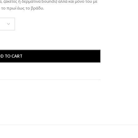
α, ζακέτες ή δερμάτινα bounds) αλλά και μόνο του με
 το πρωί έως το βράδυ.
D TO CART