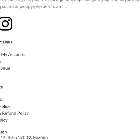
 και ότι δημιουργήθηκαν γι’ αυτή…..
 Links
/ My Account
e
logue
ks
Us
Policy
 Refund Policy
licy
ouch
14, Βίλια 190 12, Ελλάδα