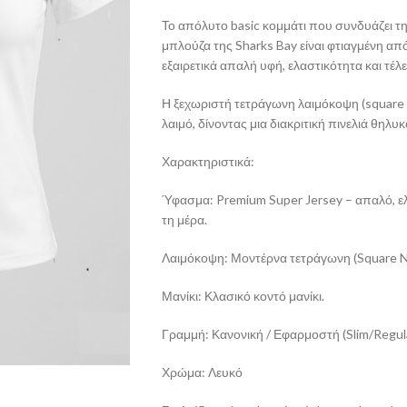
Το απόλυτο basic κομμάτι που συνδυάζει τη
μπλούζα της Sharks Bay είναι φτιαγμένη α
εξαιρετικά απαλή υφή, ελαστικότητα και τέλ
Η ξεχωριστή τετράγωνη λαιμόκοψη (square 
λαιμό, δίνοντας μια διακριτική πινελιά θηλυ
Χαρακτηριστικά:
Ύφασμα: Premium Super Jersey – απαλό, ελ
τη μέρα.
Λαιμόκοψη: Μοντέρνα τετράγωνη (Square N
Μανίκι: Κλασικό κοντό μανίκι.
Γραμμή: Κανονική / Εφαρμοστή (Slim/Regula
Χρώμα: Λευκό