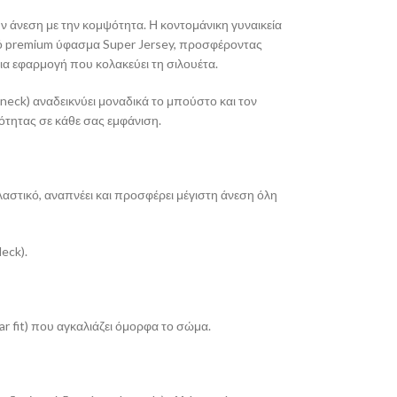
ν άνεση με την κομψότητα. Η κοντομάνικη γυναικεία
πό premium ύφασμα Super Jersey, προσφέροντας
εια εφαρμογή που κολακεύει τη σιλουέτα.
neck) αναδεικνύει μοναδικά το μπούστο και τον
κότητας σε κάθε σας εμφάνιση.
αστικό, αναπνέει και προσφέρει μέγιστη άνεση όλη
eck).
r fit) που αγκαλιάζει όμορφα το σώμα.