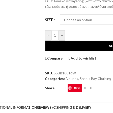
Στυλ: Ιδανικό για layering (κάτω από σακάκι
τζιν, φούστες ή υφασμάτινα παντελόνια από
SIZE
-
+
AD
Compare
Add to wishlist
SKU:
SSBB10016W
Categories:
Blouses
,
Sharks Bay Clothing
Share:
Save
TIONAL INFORMATION
REVIEWS (0)
SHIPPING & DELIVERY