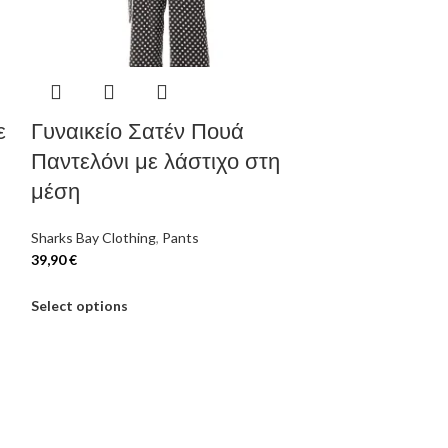
ε
Γυναικείο Σατέν Πουά
Γυναικείο 
Παντελόνι με λάστιχο στη
στην μέση,
μέση
χρώμα μπο
Sharks Bay Clothing
,
Pants
39,90
€
Sharks Bay Clothi
19,00
€
35,00
€
Select options
Select options