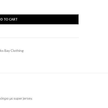
D TO CART
ks Bay Clothing
κληρο με super jersey.