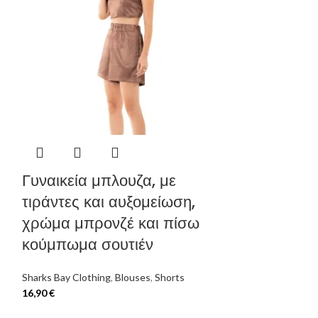
Γυναικεία μπλουζα, με
Γυναικείο 
τιράντες και αυξομείωση,
style, λάστ
χρώμα μπρονζέ και πίσω
άσπρο με μ
κούμπωμα σουτιέν
Sharks Bay Clothi
sunset
Sharks Bay Clothing
,
Blouses
,
Shorts
19,90
€
39,90
€
16,90
€