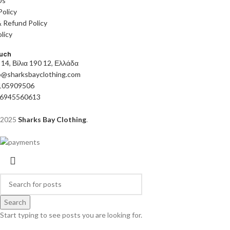
Us
Policy
 Refund Policy
licy
ouch
14, Βίλια 190 12, Ελλάδα
fo@sharksbayclothing.com
105909506
 6945560613
2025
Sharks Bay Clothing
.
Search
Start typing to see posts you are looking for.