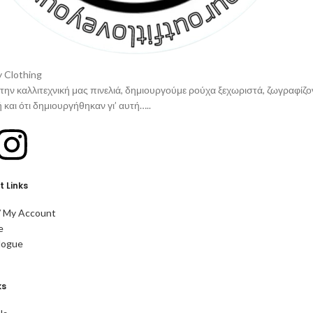
 Clothing
την καλλιτεχνική μας πινελιά, δημιουργούμε ρούχα ξεχωριστά, ζωγραφίζον
 και ότι δημιουργήθηκαν γι’ αυτή…..
 Links
/ My Account
e
logue
ks