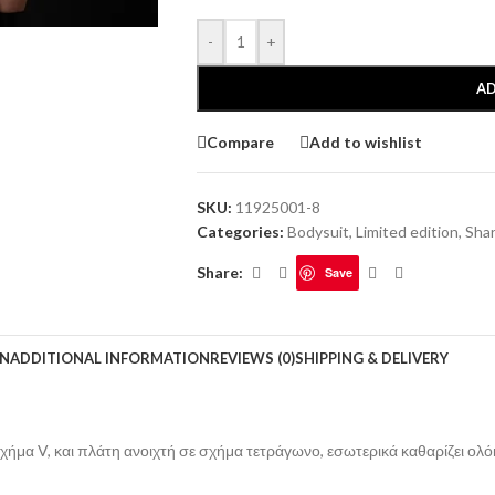
-
+
AD
Compare
Add to wishlist
SKU:
11925001-8
Categories:
Bodysuit
,
Limited edition
,
Shar
Share:
Save
ON
ADDITIONAL INFORMATION
REVIEWS (0)
SHIPPING & DELIVERY
σχήμα V, και πλάτη ανοιχτή σε σχήμα τετράγωνο, εσωτερικά καθαρίζει ολό