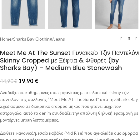
Home
/
Sharks Bay Clothing
/
Jeans
Meet Me At The Sunset Γυναικείο Τζιν Παντελόνι
Skinny Cropped με Ξέφτια & Φθορές (by
Sharks Bay) – Medium Blue Stonewash
19,90
€
44,90
€
Αναδείξτε τις καθημερινές σας εμφανίσεις με το ελαστικό skinny τζιν
παντελόνι της συλλογής “Meet Me At The Sunset” από την Sharks Bay.
Σχεδιασμένο σε διακριτικό cropped μήκος που φτάνει μέχρι τον
αστράγαλο, αυτό το denim συνδυάζει την απόλυτη θηλυκή εφαρμογή με
μοντέρνες urban λεπτομέρειες.
Διαθέτει κανονικό/μεσαίο καβάλο (Mid Rise) που αγκαλιάζει ομοιόμορφα
το σώμα, προσφέροντας σταθερότητα και άνεση. Η medium blue