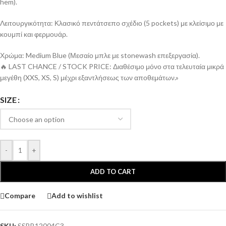
hem).
Λειτουργικότητα: Κλασικό πεντάτσεπο σχέδιο (5 pockets) με κλείσιμο με
κουμπί και φερμουάρ.
Χρώμα: Medium Blue (Μεσαίο μπλε με stonewash επεξεργασία).
🔥 LAST CHANCE / STOCK PRICE: Διαθέσιμο μόνο στα τελευταία μικρά
μεγέθη (XXS, XS, S) μέχρι εξαντλήσεως των αποθεμάτων.»
SIZE
-
+
ADD TO CART
Compare
Add to wishlist
SKU:
SSBB12004C3