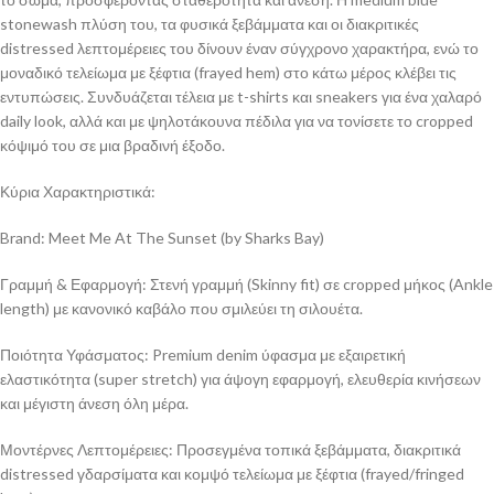
stonewash πλύση του, τα φυσικά ξεβάμματα και οι διακριτικές
distressed λεπτομέρειες του δίνουν έναν σύγχρονο χαρακτήρα, ενώ το
μοναδικό τελείωμα με ξέφτια (frayed hem) στο κάτω μέρος κλέβει τις
εντυπώσεις. Συνδυάζεται τέλεια με t-shirts και sneakers για ένα χαλαρό
daily look, αλλά και με ψηλοτάκουνα πέδιλα για να τονίσετε το cropped
κόψιμό του σε μια βραδινή έξοδο.
Κύρια Χαρακτηριστικά:
Brand: Meet Me At The Sunset (by Sharks Bay)
Γραμμή & Εφαρμογή: Στενή γραμμή (Skinny fit) σε cropped μήκος (Ankle
length) με κανονικό καβάλο που σμιλεύει τη σιλουέτα.
Ποιότητα Υφάσματος: Premium denim ύφασμα με εξαιρετική
ελαστικότητα (super stretch) για άψογη εφαρμογή, ελευθερία κινήσεων
και μέγιστη άνεση όλη μέρα.
Μοντέρνες Λεπτομέρειες: Προσεγμένα τοπικά ξεβάμματα, διακριτικά
distressed γδαρσίματα και κομψό τελείωμα με ξέφτια (frayed/fringed