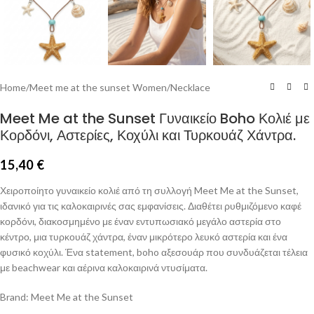
Home
/
Meet me at the sunset Women
/
Necklace
Meet Me at the Sunset Γυναικείο Boho Κολιέ με
Κορδόνι, Αστερίες, Κοχύλι και Τυρκουάζ Χάντρα.
15,40
€
Χειροποίητο γυναικείο κολιέ από τη συλλογή Meet Me at the Sunset,
ιδανικό για τις καλοκαιρινές σας εμφανίσεις. Διαθέτει ρυθμιζόμενο καφέ
κορδόνι, διακοσμημένο με έναν εντυπωσιακό μεγάλο αστερία στο
κέντρο, μια τυρκουάζ χάντρα, έναν μικρότερο λευκό αστερία και ένα
φυσικό κοχύλι. Ένα statement, boho αξεσουάρ που συνδυάζεται τέλεια
με beachwear και αέρινα καλοκαιρινά ντυσίματα.
Brand: Meet Me at the Sunset