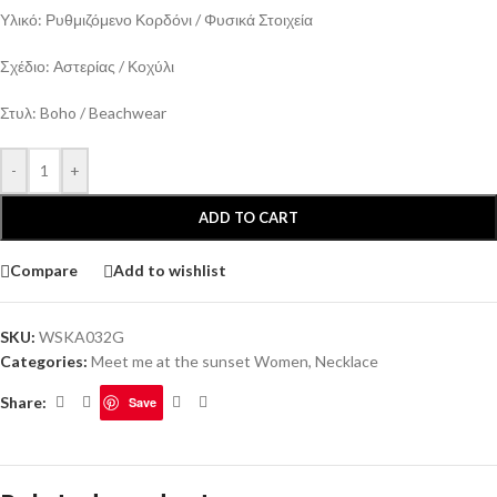
Υλικό: Ρυθμιζόμενο Κορδόνι / Φυσικά Στοιχεία
Σχέδιο: Αστερίας / Κοχύλι
Στυλ: Boho / Beachwear
-
+
ADD TO CART
Compare
Add to wishlist
SKU:
WSKA032G
Categories:
Meet me at the sunset Women
,
Necklace
Share:
Save