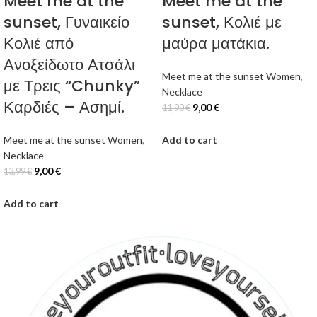
Meet me at the
Meet me at the
sunset, Γυναικείο
sunset, Κολιέ με
Κολιέ από
μαύρα ματάκια.
Ανοξείδωτο Ατσάλι
Meet me at the sunset Women
,
με Τρεις “Chunky”
Necklace
Καρδιές – Ασημί.
9,00
€
11,90
€
Meet me at the sunset Women
,
Add to cart
Necklace
9,00
€
13,99
€
Add to cart