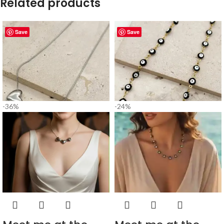
Related products
Save
Save
-36%
-24%