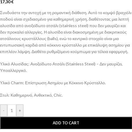
17,30
€
Συνδυάστε την αντοχή με τη ρομαντική διάθεση. Αυτό το κομψό βραχιόλι
ποδιού είναι σχεδιασμένο για καθημερινή χρήση, διαθέτοντας μια λεπτή
αλυσίδα από ανοξείδωτο ατσάλι (stainless steel) που δεν μαυρίζει και
δεν προκαλεί αλλεργίες. Η αλυσίδα είναι διακοσμημένη με διακριτικούς
ατσάλινους κρυστάλλους (balls), ενώ το κεντρικό στοιχείο είναι μια
εντυπωσιακή καρδιά από κόκκινο κρύσταλλο με επικάλυψη ασημίου για
επιπλέον λάμψη. Διαθέτει ρυθμιζόμενο κούμπωμα για τέλεια εφαρμογή.
​Υλικό Αλυσίδας: Ανοξείδωτο Ατσάλι (Stainless Steel) – Δεν μαυρίζει,
Υποαλλεργικό.
​Υλικό Charm: Επίστρωση Ασημίου με Κόκκινο Κρύσταλλο.
​Στυλ: Καθημερινό, Ανθεκτικό, Chic.
-
+
ADD TO CART