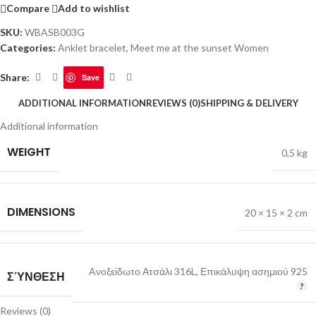
Compare
Add to wishlist
SKU:
WBASB003G
Categories:
Anklet bracelet
,
Meet me at the sunset Women
Share:
Save
ADDITIONAL INFORMATION
REVIEWS (0)
SHIPPING & DELIVERY
Additional information
WEIGHT
0,5 kg
DIMENSIONS
20 × 15 × 2 cm
Aνοξείδωτο Ατσάλι 316L
,
Επικάλυψη ασημιού 925
ΣΎΝΘΕΣΗ
Reviews (0)