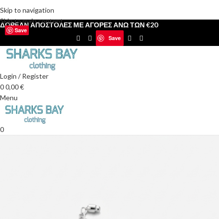
Δωρεάν αποστολές για αγορές άνω των 30€
Skip to navigation
Skip to main content
ΔΩΡΕΑΝ ΑΠΟΣΤΟΛΕΣ ΜΕ ΑΓΟΡΕΣ ΑΝΩ ΤΩΝ €20
Save
Save
Login / Register
0
0,00
€
Menu
0