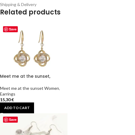
Shipping & Delivery
Related products
Save
Meet me at the sunset,
Γυναικεία Ατσάλινα Κρεμαστά
Σκουλαρίκια με Τεχνητά Πετράδια –
Meet me at the sunset Women
,
Χρυσό.
Earrings
15,30
€
ADD TO CART
Save