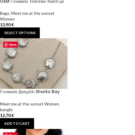
OEM Γυναικείο Τσαντάκι Χιαστί με
Θήκη Κινητού & Πορτοφόλι χρώμα
ροζ – Sharks Bay Clothing.
Bags
,
Meet me at the sunset
Women
13,90
€
SELECT OPTIONS
Save
Γυναικείο βραχιόλι Sharks Bay
Clothing από ασήμι
Meet me at the sunset Women
,
bangle
12,70
€
ADD TO CART