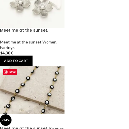
Meet me at the sunset,
Γυναικεία Ατσάλινα Κρεμαστά
Σκουλαρίκια Λουλούδι με Πέρλα –
Meet me at the sunset Women
,
Ασημί.
Earrings
14,30
€
ADD TO CART
Save
-24%
Meet me at the sunset, Κολιέ με